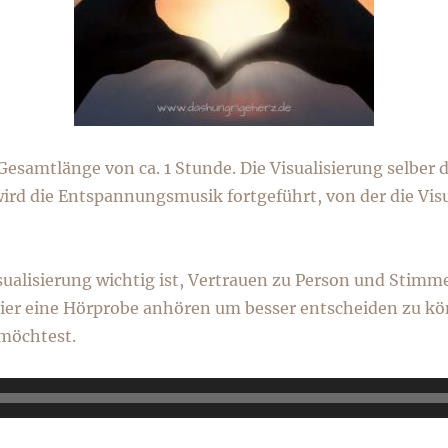
esamtlänge von ca. 1 Stunde. Die Visualisierung selber d
ird die Entspannungsmusik fortgeführt, von der die Vis
isualisierung wichtig ist, Vertrauen zu Person und Stimme
hier eine Hörprobe anhören um besser entscheiden zu kö
 möchtest.