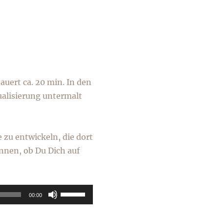
auert ca. 20 min. In den
ualisierung untermalt
 zu entwickeln, die dort
nnen, ob Du Dich auf
Pfeiltasten
00:00
Hoch/Runter
benutzen,